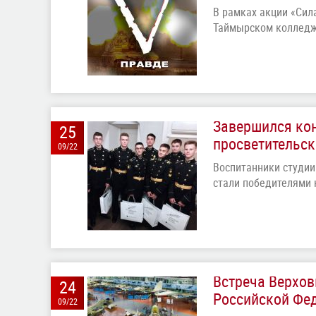
В рамках акции «Сил
Таймырском коллед
Завершился кон
25
просветительск
09/22
Воспитанники студии
стали победителями
Встреча Верхо
24
Российской Фе
09/22