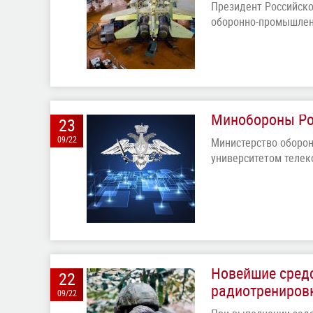
Президент Российско
оборонно-промышлен
Минобороны Ро
23
09/22
Министерство оборо
университетом теле
Новейшие средс
22
радиотрениров
09/22