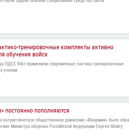
ч были задействованы специальные средства связи
актико-тренировочные комплекты активно
я обучения войск
да ПДСС КФл применили современные тактико-тренировочные
а учении
» постоянно пополняются
но-патриотическое общественное движение «Юнармия» было обр
иативе Министра обороны Российской Федерации Сергея Шойгу