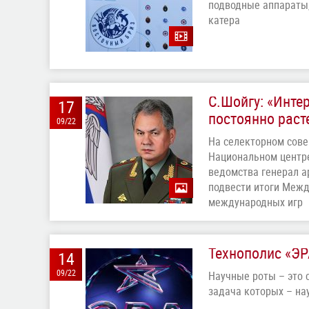
подводные аппараты
катера
С.Шойгу: «Инте
17
постоянно раст
09/22
На селекторном сове
Национальном центре
ведомства генерал а
подвести итоги Межд
международных игр
Технополис «ЭР
14
09/22
Научные роты – это 
задача которых – на