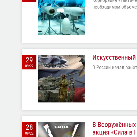
Корпорация «Тактиче
необходимом объёме
Искусственный 
29
09/22
В России начал рабо
В Вооружённых 
28
акция «Сила в 
09/22