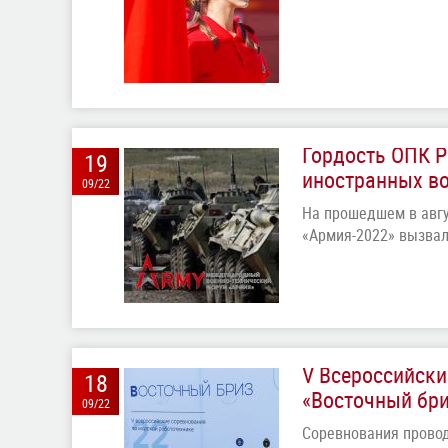
Гордость ОПК Р
19
иностранных в
09/22
На прошедшем в авг
«Армия-2022» вызвал
V Всероссийски
18
«Восточный бри
09/22
Соревнования прово