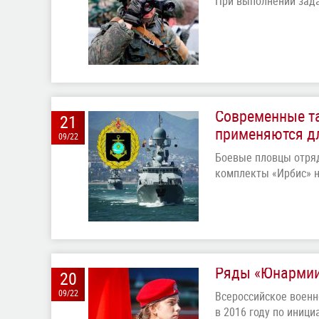
При выполнении зада
Современные т
21
применяются дл
09/22
Боевые пловцы отря
комплекты «Ирбис» н
Ряды «Юнармии
20
09/22
Всероссийское воен
в 2016 году по иниц