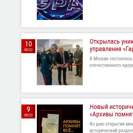
Открылась уник
10
управления «Га
09/22
В Москве состоялось
отечественного ядер
Новый историч
9
«Архивы помнят 
09/22
Ко дню открытия мем
исторический раздел 