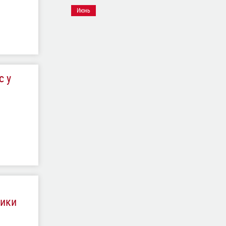
Июнь
с у
ники