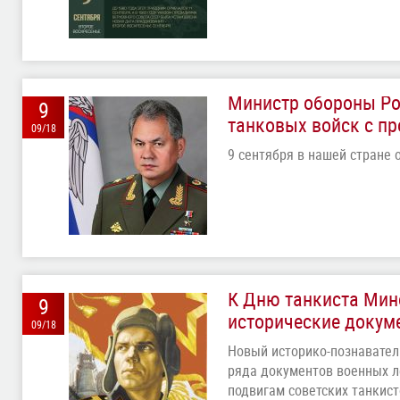
Министр обороны Ро
9
танковых войск с п
09/18
9 сентября в нашей стране 
К Дню танкиста Мин
9
исторические докум
09/18
Новый историко-познавател
ряда документов военных л
подвигам советских танкис