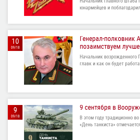
Начальник Главного штаба 
юнармейцев и поблагодари
Генерал-полковник А
10
позаимствуем лучше
09/18
Начальник возрожденного Г
главк и как он будет работа
9 сентября в Вооруж
9
09/18
В этом году традиционно в
«День танкиста» отмечается