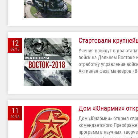
Стартовали крупней
12
09/18
Учения пройдут в два этапа
войск на Дальнем Востоке 
отработку управления войс
Активная фаза маневров «В
Дом «Юнармии» отк
11
09/18
Дом «Юнармии» открыл свои
комендантского Преображен
программ в научных, творч