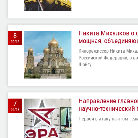
Никита Михалков о с
8
мощная, объединяю
09/18
Кинорежиссер Никита Миха
Российской Федерации, о в
Шойгу
Направление главног
7
научно-технический
09/18
Первой в атаку на этом - с