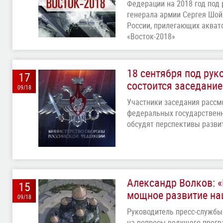
Федерации на 2018 год под
генерала армии Сергея Шойг
России, прилегающих аквато
«Восток-2018»
18 сентября под рук
17
состоится заседани
09/18
Участники заседания рассм
федеральных государственн
обсудят перспективы разви
Александр Волков: «
15
мощное развитие на
09/18
Руководитель пресс-службы
на вопросы ведущего прогр