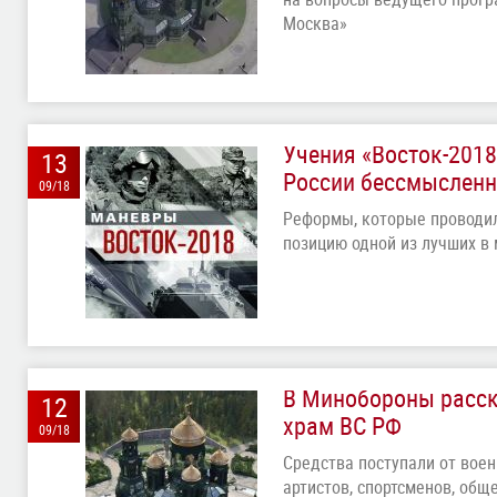
Москва»
Учения «Восток-2018
13
России бессмыслен
09/18
Реформы, которые проводил
позицию одной из лучших в
В Минобороны расск
12
храм ВС РФ
09/18
Средства поступали от воен
артистов, спортсменов, об