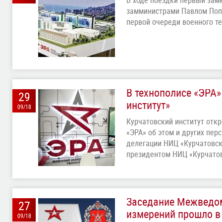
В ходе поездки первый зам
замминистрами Павлом Поп
первой очереди военного т
В технополисе «ЭРА
29
институт»
09/18
Курчатовский институт отк
«ЭРА» об этом и других пер
делегации НИЦ «Курчатовски
президентом НИЦ «Курчатов
Заседание Межведом
27
измерений прошло в
09/18