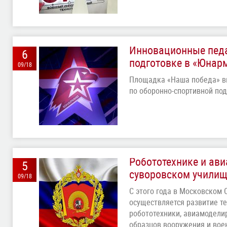
Инновационные педа
6
подготовке в «Юнар
09/18
Площадка «Наша победа» в
по оборонно-спортивной по
Робототехнике и ав
5
суворовском учили
09/18
С этого года в Московском 
осуществляется развитие т
робототехники, авиамодели
образцов вооружения и вое