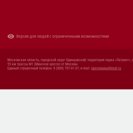
Версия для людей с ограниченными возможностями
Московская область, городской округ Одинцовский, территория парка «Патриот», 
55 км трассы М1 (Минское шоссе) от Москвы
Единый справочный телефон: 8 (800) 707-01-07, e-mail:
patriotexpo@mtaf.ru