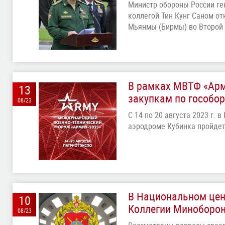
Министр обороны России ге
коллегой Тин Кунг Саном о
Мьянмы (Бирмы) во Второй
В рамках МВТФ «Арм
13
закупкам по гособо
08/23
С 14 по 20 августа 2023 г. 
аэродроме Кубинка пройде
В Национальном цен
10
Коллегии Миноборо
08/23