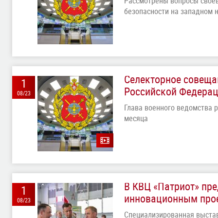
Рассмотрены вопросы своев
безопасности на западном 
Селекторное совеща
1
Российской Федера
08/23
Глава военного ведомства 
месяца
В КВЦ «Патриот» пр
1
инновационным прое
08/23
Специализированная выстав