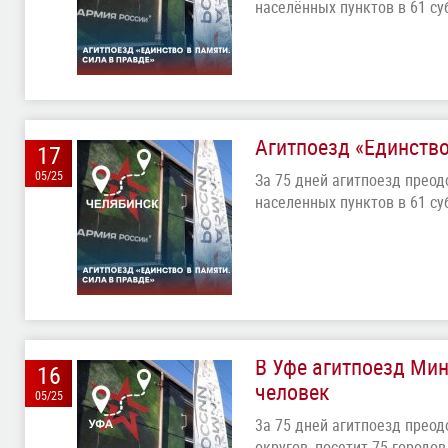
населённых пунктов в 61 с
Агитпоезд «Единство
17
05/25
За 75 дней агитпоезд преод
населенных пунктов в 61 с
В Уфе агитпоезд Ми
16
человек
05/25
3а 75 дней агитпоезд преод
округов, посетит 75 городо