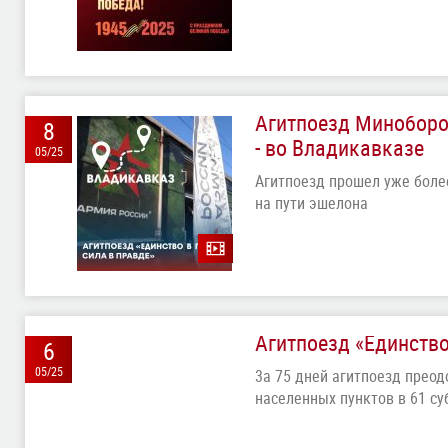
Агитпоезд Миноборон
8
- во Владикавказе
05/25
Агитпоезд прошел уже боле
на пути эшелона
Агитпоезд «Единство 
6
05/25
3а 75 дней агитпоезд преод
населенных пунктов в 61 с