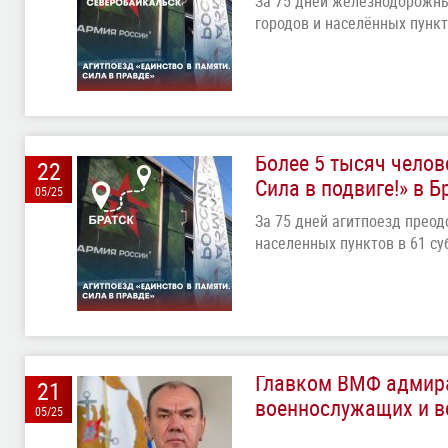
За 75 дней железнодорожны
городов и населённых пунк
Более 5 тысяч челов
22
Сила в подвиге!» в Б
05/25
За 75 дней агитпоезд преод
населенных пунктов в 61 с
Главком ВМФ адмир
21
военнослужащих и в
05/25