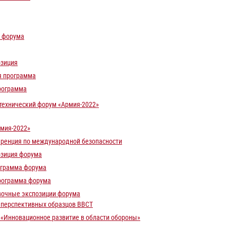
 форума
озиция
я программа
рограмма
ехнический форум «Армия-2022»
мия-2022»
ренция по международной безопасности
озиция форума
ограмма форума
рограмма форума
вочные экспозиции форума
 перспективных образцов ВВСТ
 «Инновационное развитие в области обороны»