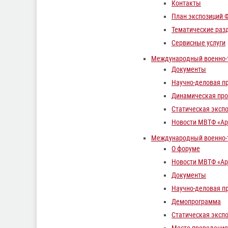
Контакты
План экспозиций 
Тематические раз
Сервисные услуги
Международный военно-т
Документы
Научно-деловая п
Динамическая пр
Статическая эксп
Новости МВТФ «Ар
Международный военно-т
О форуме
Новости МВТФ «Ар
Документы
Научно-деловая п
Демопрограмма
Статическая эксп