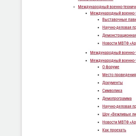
Международный военно-технич
Международный военно-т
Выставочные пави
Научно-деловая п
Демонстрационна
Новости МВТФ «Ар
Международный военно-т
Международный военно-т
О форуме
Место проведения
Документы
Символика
Демопрограмма
Научно-деловая п
Шоу «Вежливые л
Новости МВТФ «Ар
Как проехать