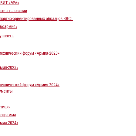
 ВИТ «ЭРА»
ые экспозиции
спортно-ориентированных образцов ВВСТ
обоармия»
упность
ехнический форум «Армия-2023»
мия-2023»
ехнический форум «Армия-2024»
ументы
озиция
рограмма
мия-2024»