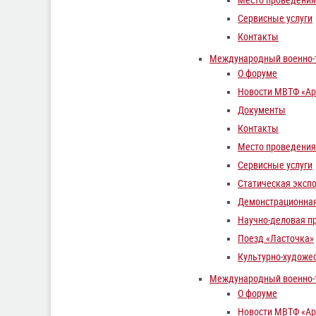
Место проведения
Сервисные услуги
Контакты
Международный военно-т
О форуме
Новости МВТФ «Ар
Документы
Контакты
Место проведения
Сервисные услуги
Статическая эксп
Демонстрационна
Научно-деловая п
Поезд «Ласточка»
Культурно-художе
Международный военно-т
О форуме
Новости МВТФ «Ар