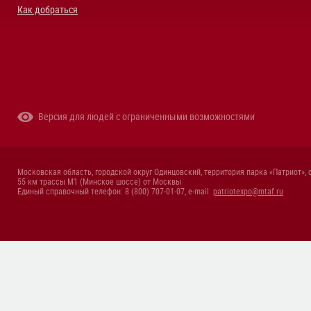
Как добраться
Версия для людей с ограниченными возможностями
Московская область, городской округ Одинцовский, территория парка «Патриот», 
55 км трассы М1 (Минское шоссе) от Москвы
Единый справочный телефон: 8 (800) 707-01-07, e-mail:
patriotexpo@mtaf.ru