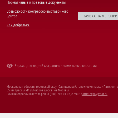
Нормативные и правовые документы
Возможности конгрессно-выставочного
центра
ЗАЯВКА НА МЕРОПРИ
Как добраться
Версия для людей с ограниченными возможностями
Московская область, городской округ Одинцовский, территория парка «Патриот», 
55 км трассы М1 (Минское шоссе) от Москвы
Единый справочный телефон: 8 (800) 707-01-07, e-mail:
patriotexpo@mtaf.ru