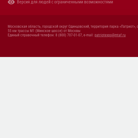
Версия для людей с ограниченными возможностями
Московская область, городской округ Одинцовский, территория парка «Патриот», 
55 км трассы М1 (Минское шоссе) от Москвы
Единый справочный телефон: 8 (800) 707-01-07, e-mail:
patriotexpo@mtaf.ru