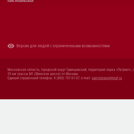
Версия для людей с ограниченными возможностями
Московская область, городской округ Одинцовский, территория парка «Патриот», 
55 км трассы М1 (Минское шоссе) от Москвы
Единый справочный телефон: 8 (800) 707-01-07, e-mail:
patriotexpo@mtaf.ru