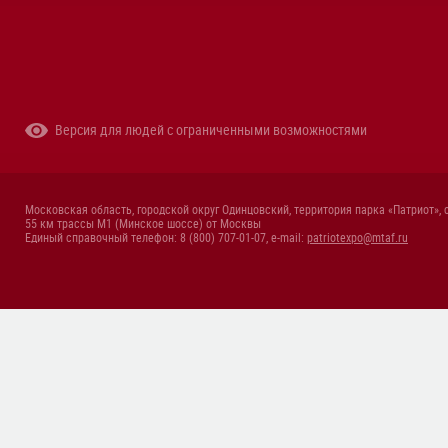
Версия для людей с ограниченными возможностями
Московская область, городской округ Одинцовский, территория парка «Патриот», 
55 км трассы М1 (Минское шоссе) от Москвы
Единый справочный телефон: 8 (800) 707-01-07, e-mail:
patriotexpo@mtaf.ru