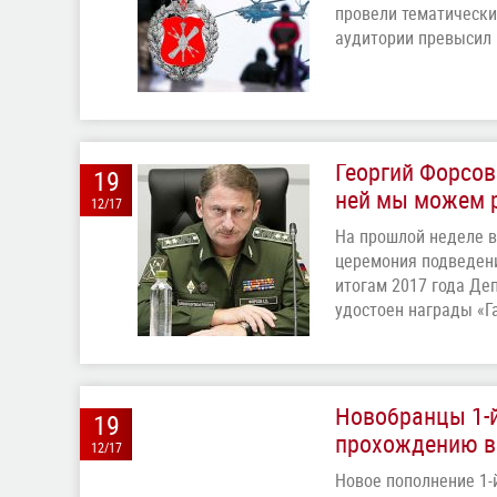
провели тематически
аудитории превысил 
Георгий Форсов
19
ней мы можем 
12/17
На прошлой неделе в
церемония подведени
итогам 2017 года Де
удостоен награды «Г
Новобранцы 1-й
19
прохождению в
12/17
Новое пополнение 1-