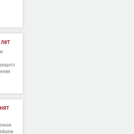
 лет
-ю
дующего
ления
нят
венная
вейшем