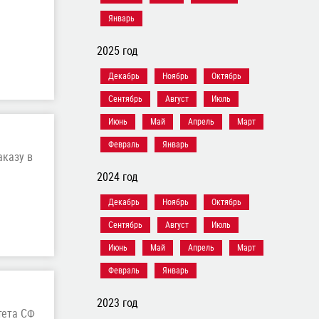
Январь
2025 год
Декабрь
Ноябрь
Октябрь
Сентябрь
Август
Июль
Июнь
Май
Апрель
Март
Февраль
Январь
аказу в
2024 год
Декабрь
Ноябрь
Октябрь
Сентябрь
Август
Июль
Июнь
Май
Апрель
Март
Февраль
Январь
2023 год
тета СФ