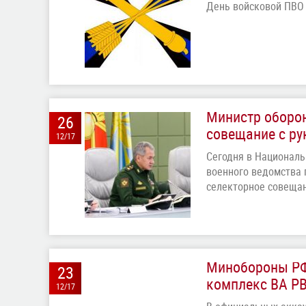
День войсковой ПВО
Министр оборон
26
совещание с р
12/17
Сегодня в Националь
военного ведомства 
селекторное совеща
Минобороны РФ
23
комплекс ВА РВ
12/17