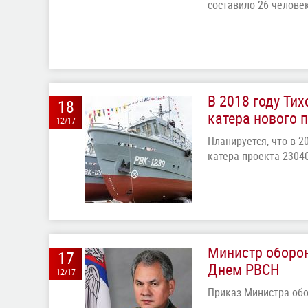
составило 26 человек
В 2018 году Ти
18
катера нового 
12/17
Планируется, что в 
катера проекта 23040
Министр оборон
17
Днем РВСН
12/17
Приказ Министра об