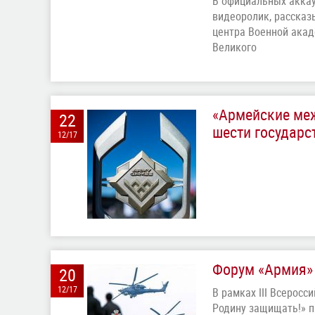
В официальных акка
видеоролик, рассказ
центра Военной акад
Великого
«Армейские меж
22
шести государс
12/17
Форум «Армия»
20
12/17
В рамках III Всерос
Родину защищать!» 