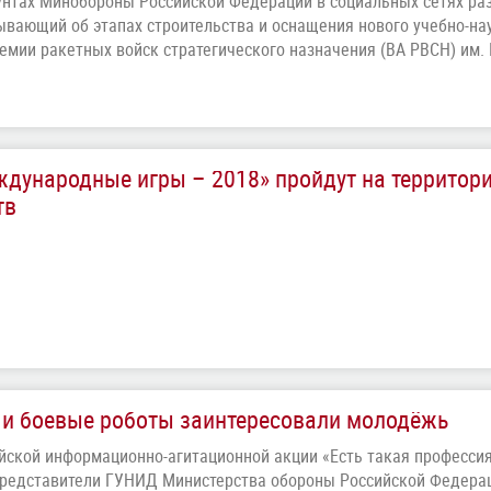
унтах Минобороны Российской Федерации в социальных сетях р
ывающий об этапах строительства и оснащения нового учебно-на
емии ракетных войск стратегического назначения (ВА РВСН) им.
дународные игры – 2018» пройдут на территор
тв
 и боевые роботы заинтересовали молодёжь
сийской информационно-агитационной акции «Есть такая професси
представители ГУНИД Министерства обороны Российской Федера