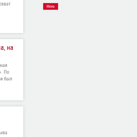
охват
Июнь
а, на
нная
. По
ии был
зыва