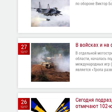
по обороне Виктор Б
В войсках и на
27
12/17
В отдельной мотостр
области, началась п
международных игр (
является «Тропа раз
Сегодня подра
26
отмечают 102-
12/17