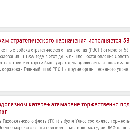
ам стратегического назначения исполняется 58
Ракетные войска стратегического назначения (РВСН) отмечают 58
разования. В 1959 году в этот день вышло Постановление Совета
оответствии с которым была учреждена должность главнокоман
 образован Главный штаб РВСН и другие органы военного управ
долазном катере-катамаране торжественно под
лаг
в Тихоокеанского флота (ТОФ) в бухте Улисс состоялась торжест
Военно-морского флага поисково-спасательных судов ВМФ на но