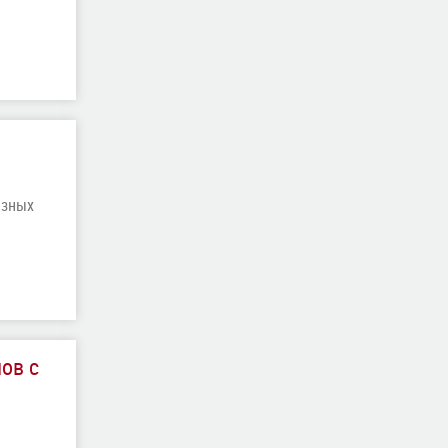
азных
ов с