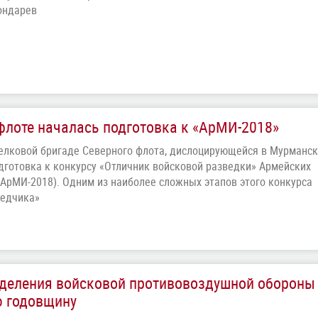
ондарев
 флоте началась подготовка к «АрМИ-2018»
елковой бригаде Северного флота, дислоцирующейся в Мурманс
одготовка к конкурсу «Отличник войсковой разведки» Армейских
АрМИ-2018). Одним из наиболее сложных этапов этого конкурса
ведчика»
зделения войсковой противовоздушной обороны
ю годовщину