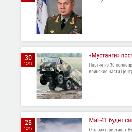
«Мустанги» пос
30
12/17
Партия из 30 полноп
воинские части Цент
МиГ-41 будет с
28
12/17
О характеристиках б