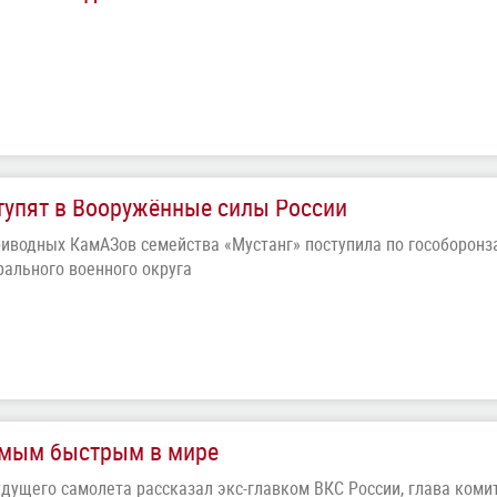
тупят в Вооружённые силы России
риводных КамАЗов семейства «Мустанг» поступила по гособоронз
рального военного округа
амым быстрым в мире
удущего самолета рассказал экс-главком ВКС России, глава коми