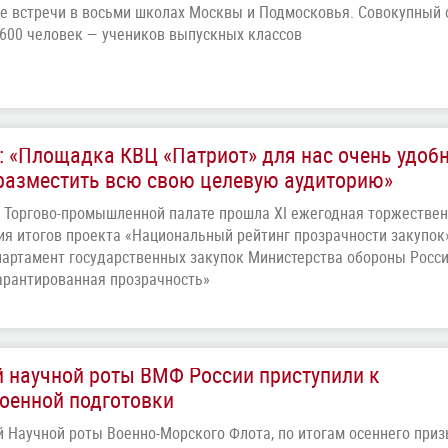
е встречи в восьми школах Москвы и Подмосковья. Совокупный 
600 человек — учеников выпускных классов
: «Площадка КВЦ «Патриот» для нас очень удобн
разместить всю свою целевую аудиторию»
 Торгово-промышленной палате прошла XI ежегодная торжестве
я итогов проекта «Национальный рейтинг прозрачности закупок»
партамент государственных закупок Министерства обороны Росс
арантированная прозрачность»
 научной роты ВМФ России приступили к
оенной подготовки
й Научной роты Военно-Морского Флота, по итогам осеннего при