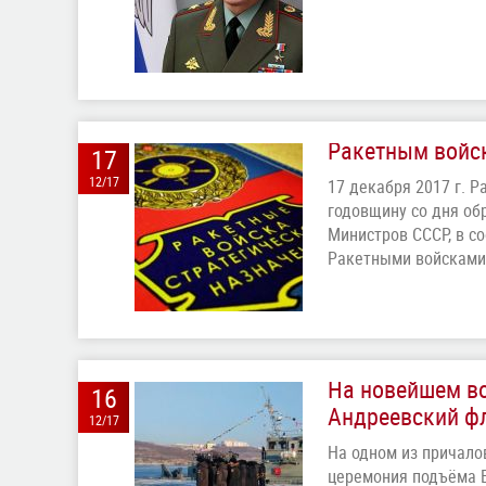
Ракетным войск
17
12/17
17 декабря 2017 г. 
годовщину со дня об
Министров СССР, в с
Ракетными войсками,
На новейшем во
16
Андреевский ф
12/17
На одном из причало
церемония подъёма 