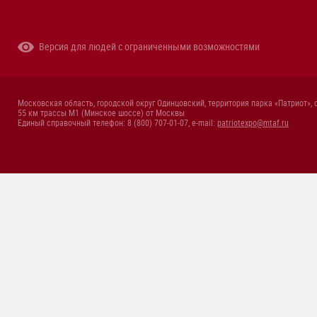
Версия для людей с ограниченными возможностями
Московская область, городской округ Одинцовский, территория парка «Патриот», 
55 км трассы М1 (Минское шоссе) от Москвы
Единый справочный телефон: 8 (800) 707-01-07, e-mail:
patriotexpo@mtaf.ru