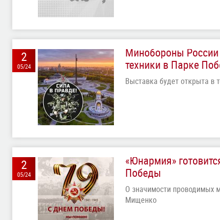
Минобороны России 
2
техники в Парке По
05/24
Выставка будет открыта в т
«Юнармия» готовитс
2
Победы
05/24
О значимости проводимых м
Мищенко