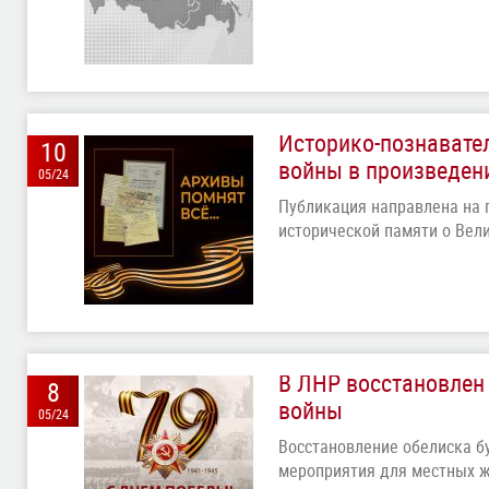
Историко-познавате
10
войны в произведен
05/24
Публикация направлена на 
исторической памяти о Вел
В ЛНР восстановлен
8
войны
05/24
Восстановление обелиска б
мероприятия для местных ж