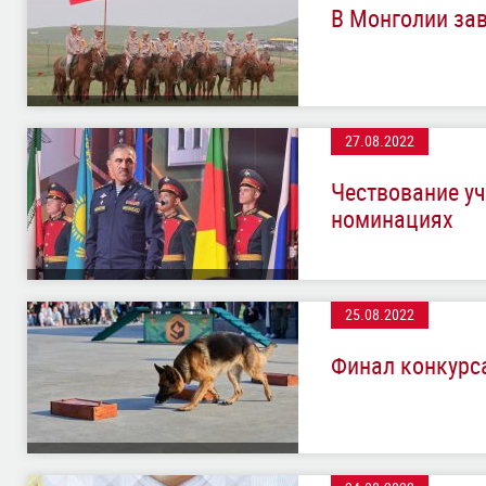
В Монголии за
27.08.2022
Чествование уч
номинациях
25.08.2022
Финал конкурс