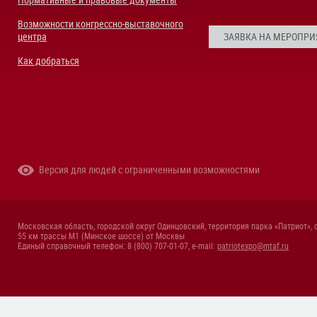
Нормативные и правовые документы
Возможности конгрессно-выставочного
центра
ЗАЯВКА НА МЕРОПРИ
Как добраться
Версия для людей с ограниченными возможностями
Московская область, городской округ Одинцовский, территория парка «Патриот», 
55 км трассы М1 (Минское шоссе) от Москвы
Единый справочный телефон: 8 (800) 707-01-07, e-mail:
patriotexpo@mtaf.ru