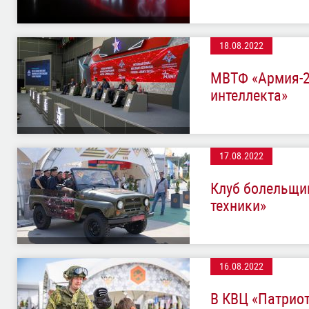
18.08.2022
МВТФ «Армия-20
интеллекта»
17.08.2022
Клуб болельщи
техники»
16.08.2022
В КВЦ «Патрио