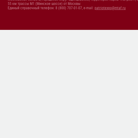
55 км трассы М1 (Минское шоссе) от Москвы
Единый справочный телефон: 8 (800) 707-01-07, e-mail:
patriotexpo@mtaf.ru