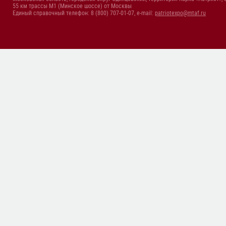
55 км трассы М1 (Минское шоссе) от Москвы
Единый справочный телефон: 8 (800) 707-01-07, e-mail:
patriotexpo@mtaf.ru