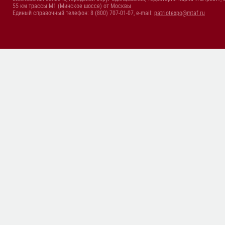
55 км трассы М1 (Минское шоссе) от Москвы
Единый справочный телефон: 8 (800) 707-01-07, e-mail:
patriotexpo@mtaf.ru