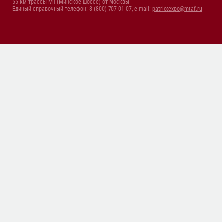
55 км трассы М1 (Минское шоссе) от Москвы
Единый справочный телефон: 8 (800) 707-01-07, e-mail:
patriotexpo@mtaf.ru