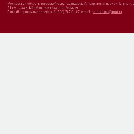
Московская область, городской округ Одинцовский, территория парка «Патриот», 
55 км трассы М1 (Минское шоссе) от Москвы
Единый справочный телефон: 8 (800) 707-01-07, e-mail:
patriotexpo@mtaf.ru