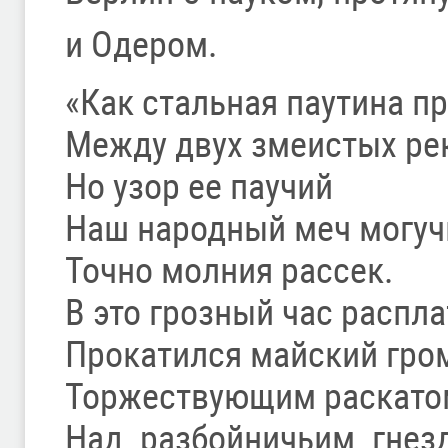
и Одером.
«Как стальная паутина п
Между двух змеистых ре
Но узор ее паучий
Наш народный меч могуч
Точно молния рассек.
В это грозный час распл
Прокатился майский гро
Торжествующим раскато
Над разбойничьим гнез