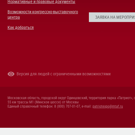
Нормативные и правовые документы
Возможности конгрессно-выставочного
центра
ЗАЯВКА НА МЕРОПРИ
Как добраться
Версия для людей с ограниченными возможностями
Московская область, городской округ Одинцовский, территория парка «Патриот», 
55 км трассы М1 (Минское шоссе) от Москвы
Единый справочный телефон: 8 (800) 707-01-07, e-mail:
patriotexpo@mtaf.ru