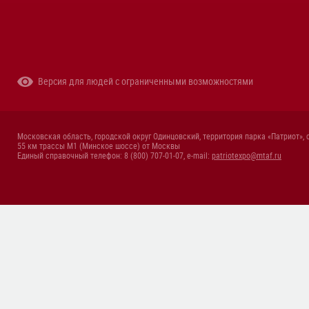
Версия для людей с ограниченными возможностями
Московская область, городской округ Одинцовский, территория парка «Патриот», 
55 км трассы М1 (Минское шоссе) от Москвы
Единый справочный телефон: 8 (800) 707-01-07, e-mail:
patriotexpo@mtaf.ru