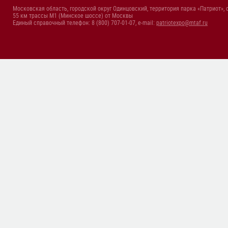
Московская область, городской округ Одинцовский, территория парка «Патриот», 
55 км трассы М1 (Минское шоссе) от Москвы
Единый справочный телефон: 8 (800) 707-01-07, e-mail:
patriotexpo@mtaf.ru