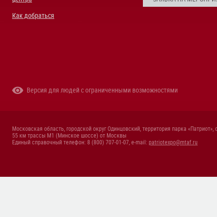
Как добраться
Версия для людей с ограниченными возможностями
Московская область, городской округ Одинцовский, территория парка «Патриот», 
55 км трассы М1 (Минское шоссе) от Москвы
Единый справочный телефон: 8 (800) 707-01-07, e-mail:
patriotexpo@mtaf.ru